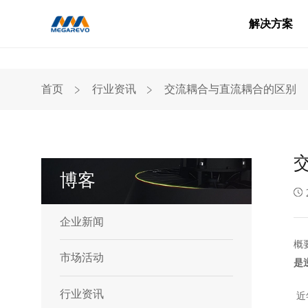
解决方案
Blog
﹥
﹥
首页
行业资讯
交流耦合与直流耦合的区别
博客
企业新闻
概
市场活动
是
行业资讯
近