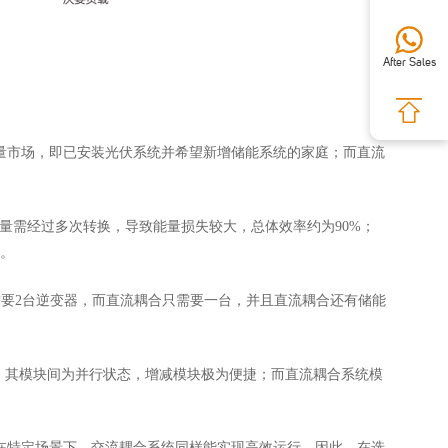
After Sales
量市场，即已安装光伏系统并希望新增储能系统的家庭；而直流
量需经过多次转换，导致能量损失较大，总体效率约为
90%；
上。
需要
2台逆变器，而直流耦合只需要一台，并且直流耦合还有储能
。其模块间为并行状态，增减模块极为便捷；而直流耦合系统模
在特定场景下，交流耦合系统同样能实现高效运行。因此，在选