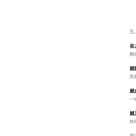
三
在
耦
就
而
就
一
就
块
需