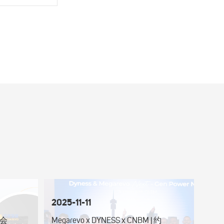
2025-11-11
会
Megarevo x DYNESS x CNBM | 约