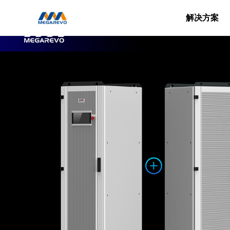
迈
格
解决方案
瑞
能