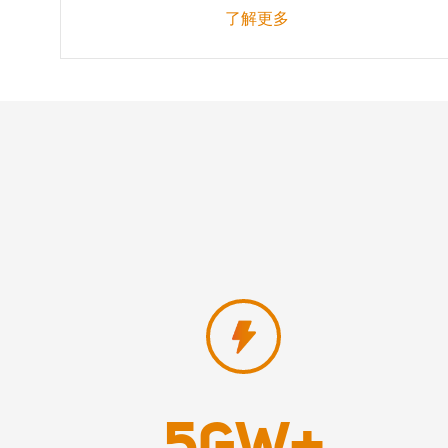
了解更多
5
GW+