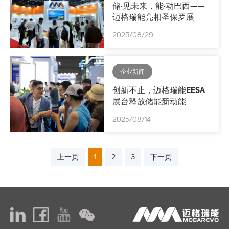
储·见未来，能·动巴西——
迈格瑞能亮相圣保罗展
2025/08/29
企业新闻
创新不止，迈格瑞能EESA
展台释放储能新动能
2025/08/14
上一页
1
2
3
下一页