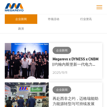
Blog
企业新闻
市场活动
行业资讯
路演
企业新闻
Megarevo x DYNESS x CNBM
| 约翰内斯堡新一代电力之
夜⚡
2025/11/11
企业新闻
再赴西非之约，迈格瑞能助
力能源转型与可持续发展