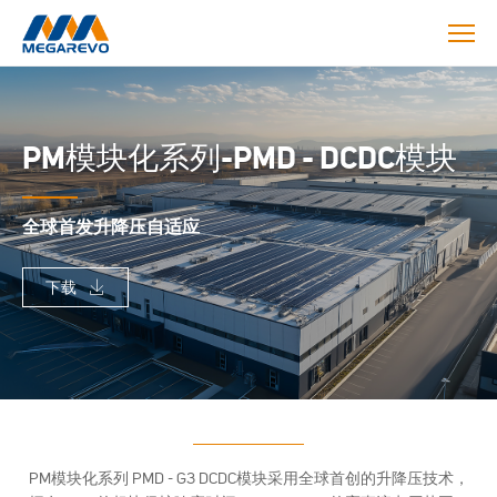
>PM
模
块
PM模块化系列-PMD - DCDC模块
化
系
列
-
全球首发升降压自适应
PMD
-
下载
DCDC
模
块
PM模块化系列 PMD - G3 DCDC模块采用全球首创的升降压技术，