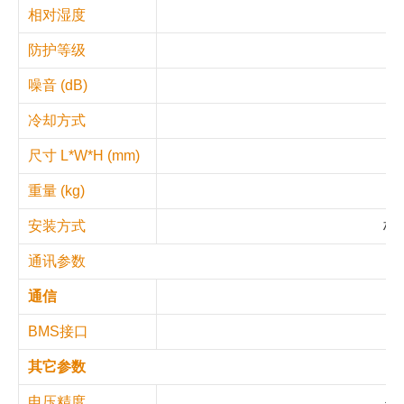
相对湿度
≤
防护等级
噪音 (dB)
冷却方式
尺寸 L*W*H (mm)
5
重量 (kg)
柜
安装方式
通讯参数
通信
BMS接口
其它参数
电压精度
＜1