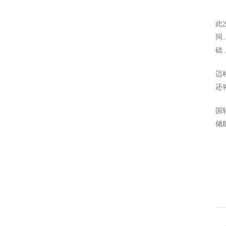
此
同
础
迈
还
国
储