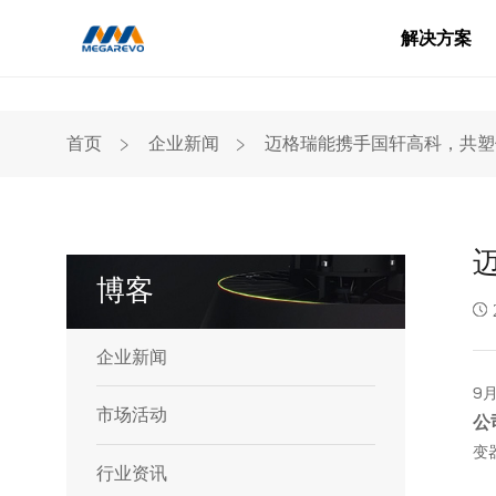
解决方案
Blog
﹥
﹥
首页
企业新闻
迈格瑞能携手国轩高科，共塑
博客
企业新闻
9
市场活动
公
变
行业资讯